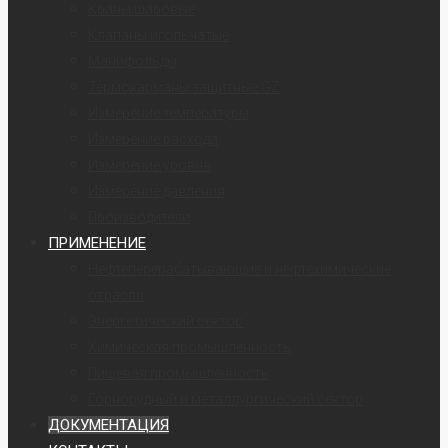
Краны шаровые
Клапаны игольчатые
Манифольды
Термокарманы защитные GZ
Измерение температуры
Измерение расхода
Измерение уровня
Измерение давления
Производители
ПРИМЕНЕНИЕ
Нефтеперерабатывающие и нефтехимические
отрасли
Энергетический сектор
Химическая промышленность
Пищевая промышленность
Горнорудный и металлургический сектор
ДОКУМЕНТАЦИЯ