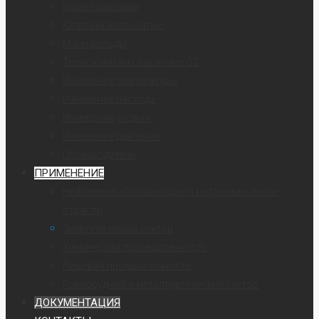
Краны шаровые
Клапаны игольчатые
Манифольды
Термокарманы защитные GZ
Измерение температуры
Измерение расхода
Измерение уровня
Измерение давления
Производители
ПРИМЕНЕНИЕ
Нефтеперерабатывающие и нефтехимические
отрасли
Энергетический сектор
Химическая промышленность
Пищевая промышленность
Горнорудный и металлургический сектор
ДОКУМЕНТАЦИЯ